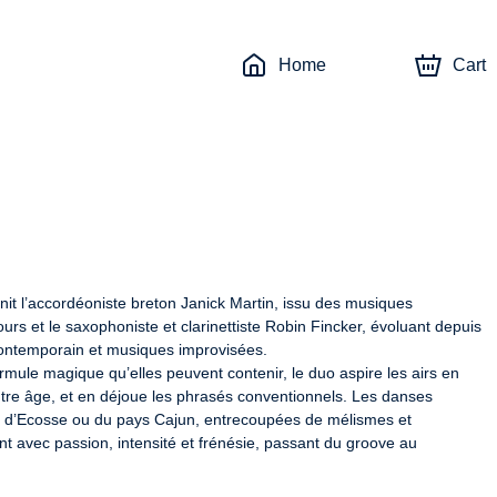
Home
Cart
nit l’accordéoniste breton Janick Martin, issu des musiques 
tours et le saxophoniste et clarinettiste Robin Fincker, évoluant depuis 
contemporain et musiques improvisées.

rmule magique qu’elles peuvent contenir, le duo aspire les airs en 
autre âge, et en déjoue les phrasés conventionnels. Les danses 
 d’Ecosse ou du pays Cajun, entrecoupées de mélismes et 
 avec passion, intensité et frénésie, passant du groove au 