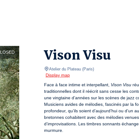
Vison Visu
CLOSED
Atelier du Plateau
(
Paris
)
Display map
Face à face intime et interpellant, 
Vison Visu
 réu
traditionnelles dont il réécrit sans cesse les con
une vingtaine d’années sur les scènes de jazz 
Musiciens avides de mélodies, fascinés par la fo
profondeur, qu’ils soient d’aujourd’hui ou d’un 
bretonnes cohabitent avec des mélodies venues
d’improvisations. Les timbres sonnants échangent
murmure.