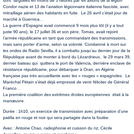
sont  larguées en moins de 3 heures par 44 avions de la légion 
Condor nazie et 13 de l’aviation légionnaire italienne fasciste, avec 
mitraillage aérien des habitants en fuite.  Le 26 avril c’était jour de 
marché à Guernica…

La guerre d’Espagne avait commencé 9 mois plus tôt (il y a tout 
juste 90 ans), le 17 juillet 36 et son père, Tomas, avait rejoint 
l’armée républicaine en tant que commandant des transmissions, 
mais sans porter d’arme, selon sa volonté. Condamné à mort sur 
les ondes de Radio Sevilla, il a combattu jusqu’au dernier jour de la 
République avant de monter à bord du Lézardrieux,  le 29 mars 39, 
dernier bateau qui  quittera le port de Valencia, dernière enclave de 
résistance républicaine, pour débarquer à Oran, en Algérie 
française pas très accueillante avec les « rouges » espagnoles.  Le 
Maréchal Pétain s’était déjà empressé de venir féliciter de Général 
Franco…

La première coalition des extrêmes droites européennes  était à la 
manœuvre.
Durée : 1h10, un exercice de transmission avec préparation d’une 
paëlla en rouge et noir qui sera partagée dans la foulée.
Avec : Antoine Chao, radiophonie et cuisson du riz, Cécile 