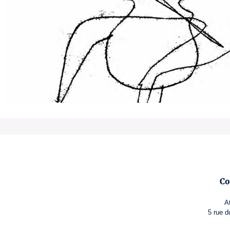
Co
A
5 rue d