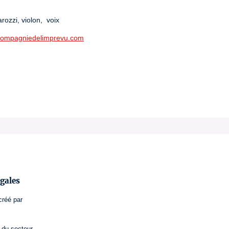
rozzi, violon,  voix
acompagniedelimprevu.com
gales
créé par
 du secteur