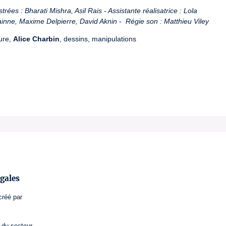
ées : Bharati Mishra, Asil Rais - Assistante réalisatrice : Lola 
inne, Maxime Delpierre, David Aknin -  Régie son : Matthieu Viley
ure, 
Alice Charbin
, dessins, manipulations

gales
créé par
 du secteur