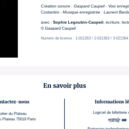
Création sonore : Gaspard Caupeil - Voix enregistr
Costantini - Musique enregistrée : Laurent Barda
avec : 
Sophie Legoubin-Caupeil
, écriture, lect
© Gaspard Caupeil
Numéro de licence : 1-021353 / 2-021363 / 3-021364
En savoir plus
ntactez-nous
Informations lé
Logiciel de billetterie
telier du Plateau
u Plateau 75019 Paris
Partenaire technologique