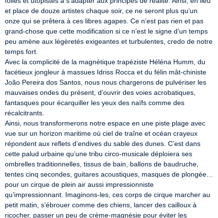
folles et utopistes à s’adapter aux principes de réalité. Ainsi, en lieu 
et place de douze artistes chaque soir, ce ne seront plus qu’un 
onze qui se prêtera à ces libres agapes. Ce n’est pas rien et pas 
grand-chose que cette modification si ce n’est le signe d’un temps 
peu amène aux légèretés exigeantes et turbulentes, credo de notre 
temps fort.

Avec la complicité de la magnétique trapéziste Héléna Humm, du 
facétieux jongleur à massues Idriss Rocca et du félin mât-chiniste 
João Pereira dos Santos, nous nous chargerons de pulvériser les 
mauvaises ondes du présent, d’ouvrir des voies acrobatiques, 
fantasques pour écarquiller les yeux des naïfs comme des 
récalcitrants.

Ainsi, nous transformerons notre espace en une piste plage avec 
vue sur un horizon maritime où ciel de traîne et océan crayeux 
répondent aux reflets d’endives du sable des dunes. C’est dans 
cette palud urbaine qu’une tribu circo-musicale déploiera ses 
ombrelles traditionnelles, tissus de bain, ballons de baudruche, 
tentes cinq secondes, guitares acoustiques, masques de plongée… 
pour un cirque de plein air aussi impressionniste 
qu’impressionnant. Imaginons-les, ces corps de cirque marcher au 
petit matin, s’ébrouer comme des chiens, lancer des cailloux à 
ricocher, passer un peu de crème-magnésie pour éviter les 