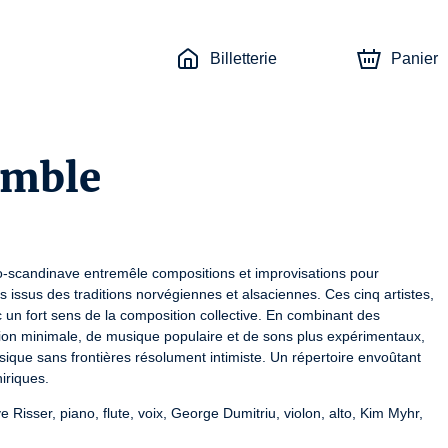
Billetterie
Panier
emble
o-scandinave entremêle compositions et improvisations pour 
issus des traditions norvégiennes et alsaciennes. Ces cinq artistes, 
 un fort sens de la composition collective. En combinant des 
ion minimale, de musique populaire et de sons plus expérimentaux, 
que sans frontières résolument intimiste. Un répertoire envoûtant 
riques. 
e Risser, piano, flute, voix, George Dumitriu, violon, alto, Kim Myhr, 